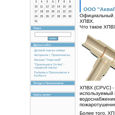
3
4
5
6
7
8
9
10
11
12
13
14
15
16
ООО "Аква
17
18
19
20
21
22
23
Официальный д
24
25
26
27
28
29
30
ХПВХ.
31
Что такое ХПВ
Поиск
Друзья сайта
Деловой портал сибири
Авторынок г. Прокопьевска
Магазин "Главстрой"
"Прокопьевск On-line" -
городской портал
Рыбалка в Прокопьевске и
Кузбассе
Погода в Прокопьевске
ХПВХ (CPVC) -
используемый в
Курсы валют
водоснабжение
пожаротушени
Более того, ХП